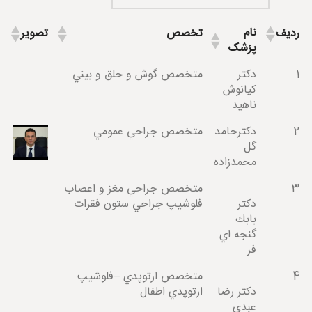
نام
ردیف
تخصص
تصویر
پزشک
1
دكتر
متخصص گوش و حلق و بيني
كيانوش
ناهيد
2
دكترحامد
متخصص جراحي عمومي
گل
محمدزاده
3
متخصص جراحي مغز و اعصاب
دكتر
فلوشيپ جراحي ستون فقرات
بابك
گنجه اي
فر
4
متخصص ارتوپدي –فلوشيپ
دكتر رضا
ارتوپدي اطفال
عبدي