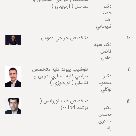
دكتر
مفاصل ( ارتوپدي )
حميد
رضا
شيخاني
10
متخصص جراحي عمومي
دكتر سيد
فاضل
اعلمي
11
فلوشيپ پيوند كليه متخصص
دكتر
جراحي كليه مجاري ادراري و
محمود
تناسلي ( اورولوژي )
توكلي
12
متخصص طب اورژانس (--
دكتر
پزشك ipd --)
محسن
سالاري
راد