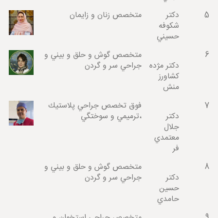
5
دكتر
متخصص زنان و زايمان
شكوفه
حسيني
6
متخصص گوش و حلق و بيني و
دكتر مژده
جراحي سر و گردن
كشاورز
منش
7
فوق تخصص جراحي پلاستيك
دكتر
،ترميمي و سوختگي
جلال
معتمدي
فر
8
متخصص گوش و حلق و بيني و
دكتر
جراحي سر و گردن
حسين
حامدي
9
متخصص جراحي استخوان و